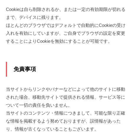
木
ン
Cookieは自ら削除されるか、または一定の有効期限が切れる
町
の
駅
まで、デバイスに残ります。
専
・
ほとんどのブラウザではデフォルトで自動的にCookieの受け
門
日
入れを有効にしていますが、ご自身でブラウザの設定を変更
店
ノ
することによりCookieを無効にすることが可能です。
出
町
駅
免責事項
か
ら
は
当サイトからリンクやバナーなどによって他のサイトに移動
徒
された場合、移動先サイトで提供される情報、サービス等に
歩
ついて一切の責任を負いません。
5
当サイトのコンテンツ・情報につきまして、可能な限り正確
分
。
な情報を掲載するよう努めておりますが、誤情報があった
横
り、情報が古くなっていることもございます。