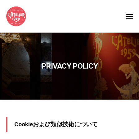
L
ー
コ
’
ン
A
メ
テ
T
ニ
ュ
ン
E
L
吉
ー
L
ツ
’
田
I
へ
町
A
E
ス
の
T
R
キ
本
PRIVACY POLICY
E
（
ッ
格
ラ
L
ビ
プ
ト
I
ス
リ
E
ト
エ
R
ロ
）
（
「
1
ラ
ラ
9
PRIVACY
Cookieおよび類似技術について
ト
5
ト
POLICY
リ
9
リ