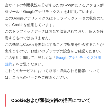
エ
|
エ
当サイトの利用状況を分析するためGoogleによるアクセス解
2023
1
横
）
年
析ツール「Googleアナリティクス」を利用しています。
浜
9
9
1
このGoogleアナリティクスはトラフィックデータの収集のた
創
5
月
めにCookieを使用しています。
9
作
9
4
料
このトラフィックデータは匿名で収集されており、個人を特
5
」
日
理
定するものではありません。
は
9
by
と
関
この機能はCookieを無効にすることで収集を拒否することが
|
speedsadmin
ワ
内
出来ますので、お使いのブラウザの設定をご確認ください。
横
イ
駅
この規約に関して、詳しくは「
Google アナリティクス利用
浜
ン
か
規約
」をご覧ください。
創
の
ら
これらのサービスにおいて取得・収集される情報について
専
作
徒
は、こちらのページをご確認ください。
門
料
歩
店
理
3
と
分
。
Cookieおよび類似技術の拒否について
ワ
桜
イ