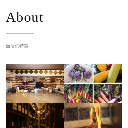
料
理
About
、
イ
タ
リ
当店の特徴
ア
料
理
、
ワ
イ
ン
が
お
好
き
な