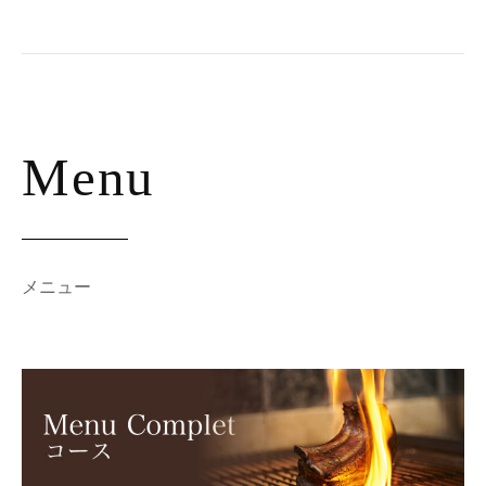
新
年
会
、
二
次
Menu
会
、
女
子
メニュー
会
、
貸
切
パ
ー
テ
ィ