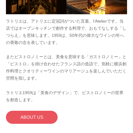
方
は
是
ラトリエは、アトリエに定冠詞がついた言葉、l’Atelierです。当
非
店ではオープンキッチンで創作する料理で、おもてなしする「し
一
つらえ」を意味します。1959は、50年代の偉大なワインの年へ
度
の畏敬の念を表しています。
お
越
またビストロノミーとは、美食を意味する「ガストロノミー」と
し
「ビストロ」を掛け合わせたフランス語の造語で、気軽に横浜創
く
作料理とクオリティーワインのマリアージュを楽しんでいただく
だ
空間を指します。
さ
ラトリエ1959は「美食のデザイン」で、ビストロノミーの世界
い
を創造します。
。
忘
年
ABOUT US
会
、