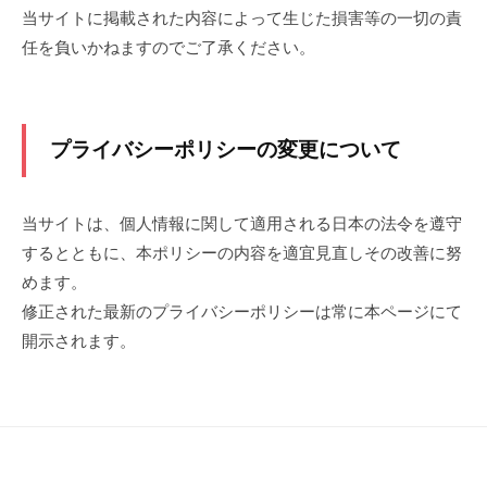
浜
当サイトに掲載された内容によって生じた損害等の一切の責
創
任を負いかねますのでご了承ください。
作
料
理
プライバシーポリシーの変更について
と
ワ
イ
当サイトは、個人情報に関して適用される日本の法令を遵守
ン
するとともに、本ポリシーの内容を適宜見直しその改善に努
の
めます。
専
門
修正された最新のプライバシーポリシーは常に本ページにて
店
開示されます。
。
フ
ラ
ン
ス