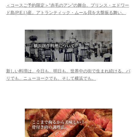
＜コースご予約限定＞"赤毛のアン"の舞台。プリンス・エドワー
ド島(P.E.I.)産。アトランティック・ムール貝を大盤振る舞い。
新しい料理は、今日も、明日も、世界中の街で生まれ続ける。パ
リでも、ニューヨークでも、そして横浜でも。