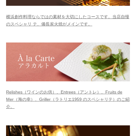
ー
な
横浜創作料理ならではの素材を大切にしたコースです。当店自慢
ど
のスペシャリ テ、備長炭火焼がメインです。
お
気
軽
に
ご
連
絡
く
だ
Relishes（ワインのお供）、Entrees（アントレ）、Fruits de
さ
Mer（海の幸）、Griller（ラトリエ1959 のスペシャリテ）のご紹
い
介。
。