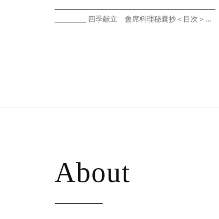
e
ン
_________________________________________
e
________ 四季献立 會席料理秘嚢抄＜目次＞...
の
d
専
s
門
a
店
d
。
m
フ
i
ラ
n
ン
ス
料
理
About
、
イ
タ
リ