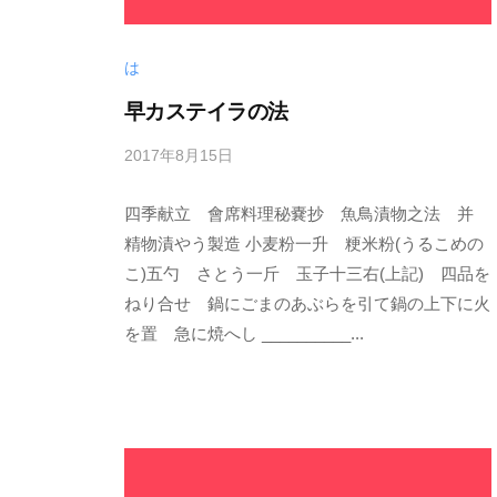
ラ
ト
5
ト
リ
9
は
リ
エ
|
早カステイラの法
エ
1
横
）
浜
9
2017年8月15日
b
創
1
5
y
作
四季献立 會席料理秘嚢抄 魚鳥漬物之法 并
s
9
9
p
料
精物漬やう製造 小麦粉一升 粳米粉(うるこめの
」
5
e
こ)五勺 さとう一斤 玉子十三右(上記) 四品を
理
は
9
e
ねり合せ 鍋にごまのあぶらを引て鍋の上下に火
と
関
|
d
を置 急に焼へし __________...
ワ
内
s
横
イ
駅
a
ン
浜
か
d
の
創
ら
m
専
徒
i
作
門