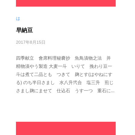
は
早納豆
2017年8月15日
b
y
四季献立 會席料理秘嚢抄 魚鳥漬物之法 并
s
p
精物漬やう製造 大麦一斗 いりて 挽わり豆一
e
斗は煮て二品とも つきて 麹とす(はやねにす
e
る) のち半日さまし 水八升弐合 塩三升 煎じ
d
さまし麹にませて 仕込石 うす一つ 重石に...
s
a
d
m
i