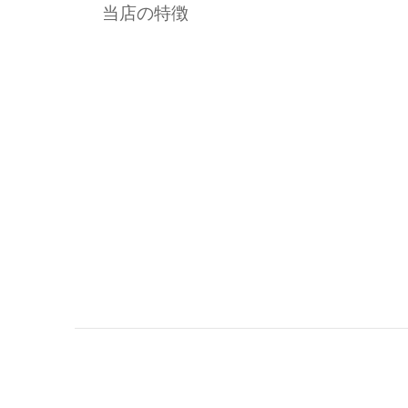
当店の特徴
ア
料
理
、
ワ
イ
ン
が
お
好
き
な
方
は
是