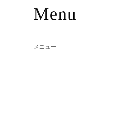
非
Menu
一
度
お
越
メニュー
し
く
だ
さ
い
。
忘
年
会
、