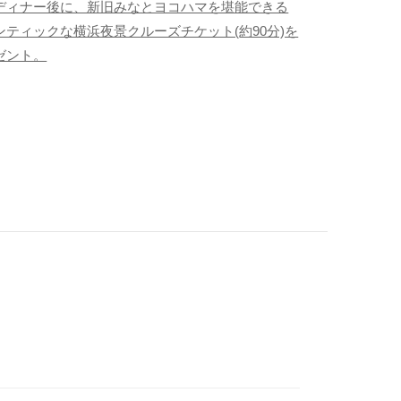
ディナー後に、新旧みなとヨコハマを堪能できる
ンティックな横浜夜景クルーズチケット(約90分)を
ゼント。