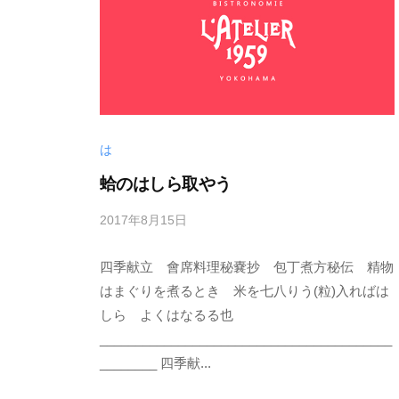
n
歩
料
店
3
理
分
と
。
ワ
桜
イ
木
は
ン
町
蛤のはしら取やう
駅
の
・
専
2017年8月15日
b
日
y
門
ノ
四季献立 會席料理秘嚢抄 包丁煮方秘伝 精物
s
店
p
はまぐりを煮るとき 米を七八りう(粒)入ればは
出
e
しら よくはなるる也
町
e
_________________________________________
駅
d
________ 四季献...
か
s
ら